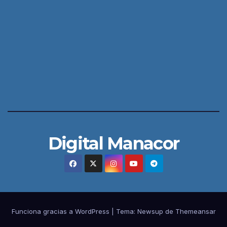
Digital Manacor
Funciona gracias a WordPress
|
Tema:
Newsup
de
Themeansar