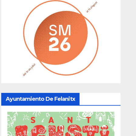
Ayuntamiento De Felanitx