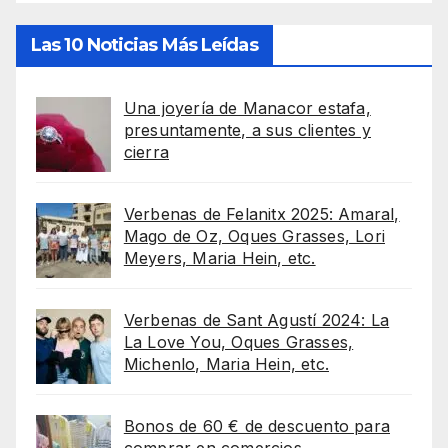
Las 10 Noticias Más Leídas
Una joyería de Manacor estafa,
presuntamente, a sus clientes y
cierra
Verbenas de Felanitx 2025: Amaral,
Mago de Oz, Oques Grasses, Lori
Meyers, Maria Hein, etc.
Verbenas de Sant Agustí 2024: La
La Love You, Oques Grasses,
Michenlo, Maria Hein, etc.
Bonos de 60 € de descuento para
comprar en comercios