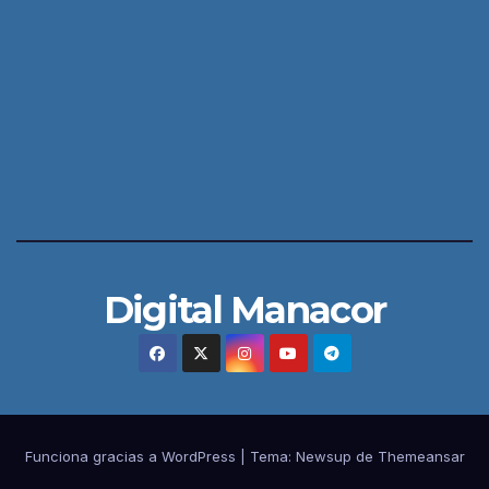
Digital Manacor
Funciona gracias a WordPress
|
Tema:
Newsup
de
Themeansar