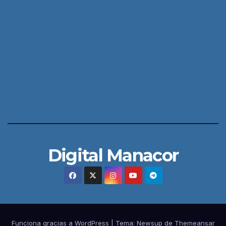
Digital Manacor
Funciona gracias a WordPress
|
Tema:
Newsup
de
Themeansar