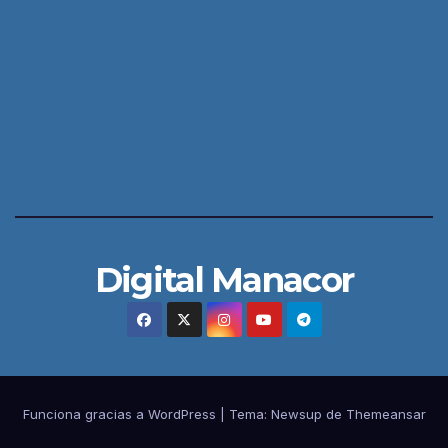
Digital Manacor
Funciona gracias a WordPress
|
Tema:
Newsup
de
Themeansar