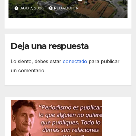
obras de acceso al nuevo
AGO 7, 2026
REDACCIÓN
CEIP de Felanitx
Deja una respuesta
Lo siento, debes estar
conectado
para publicar
un comentario.