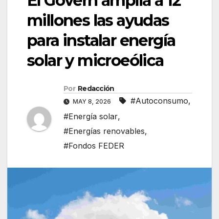
El Govern amplía a 12
millones las ayudas
para instalar energía
solar y microeólica
Por
Redacción
#Autoconsumo
,
MAY 8, 2026
#Energía solar
,
#Energías renovables
,
#Fondos FEDER