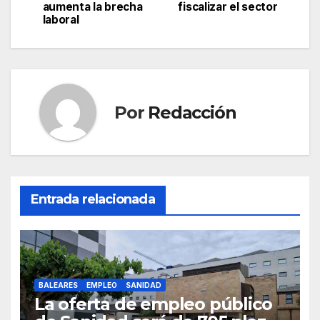
de
aumenta la brecha
fiscalizar el sector
b
A
a
ar
laboral
entradas
o
p
m
tir
o
p
k
Por
Redacción
Entrada relacionada
BALEARES
EMPLEO
SANIDAD
La oferta de empleo público