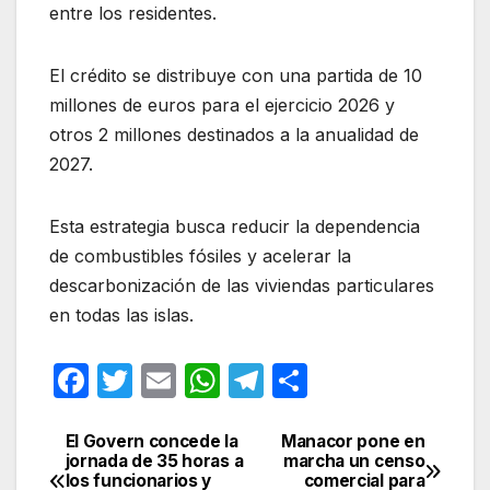
entre los residentes.
El crédito se distribuye con una partida de 10
millones de euros para el ejercicio 2026 y
otros 2 millones destinados a la anualidad de
2027.
Esta estrategia busca reducir la dependencia
de combustibles fósiles y acelerar la
descarbonización de las viviendas particulares
en todas las islas.
F
T
E
W
T
C
a
w
m
h
el
o
c
itt
ail
at
e
m
El Govern concede la
Manacor pone en
Navegación
jornada de 35 horas a
marcha un censo
e
er
s
gr
p
los funcionarios y
comercial para