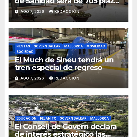
de Sanidad será de 705 plazas
en 2026
AGO 7, 2026
REDACCIÓN
FIESTAS
GOVERN BALEAR
MALLORCA
MOVILIDAD
SOCIEDAD
El Much de Sineu tendrá un
tren especial de regreso
AGO 7, 2026
REDACCIÓN
EDUCACIÓN
FELANITX
GOVERN BALEAR
MALLORCA
El Consell de Govern declara
de interés estratégico las