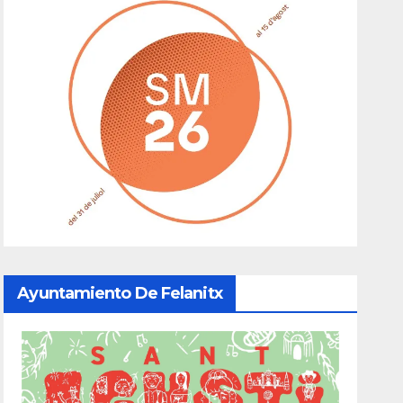
Ayuntamiento De Felanitx