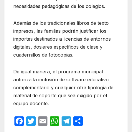
necesidades pedagógicas de los colegios.
Además de los tradicionales libros de texto
impresos, las familias podrán justificar los
importes destinados a licencias de entornos
digitales, dosieres específicos de clase y
cuadernillos de fotocopias.
De igual manera, el programa municipal
autoriza la inclusión de software educativo
complementario y cualquier otra tipología de
material de soporte que sea exigido por el
equipo docente.
F
T
E
W
T
C
a
w
m
h
el
o