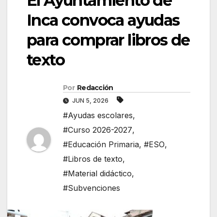
El Ayuntamiento de
Inca convoca ayudas
para comprar libros de
texto
Por
Redacción
JUN 5, 2026
#Ayudas escolares
,
#Curso 2026-2027
,
#Educación Primaria
,
#ESO
,
#Libros de texto
,
#Material didáctico
,
#Subvenciones