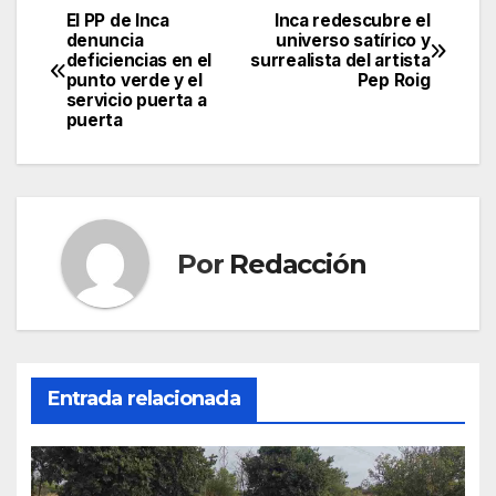
c
itt
ail
at
e
m
El PP de Inca
Inca redescubre el
Navegación
denuncia
universo satírico y
e
er
s
gr
p
deficiencias en el
surrealista del artista
de
punto verde y el
Pep Roig
b
A
a
ar
servicio puerta a
entradas
puerta
o
p
m
tir
o
p
k
Por
Redacción
Entrada relacionada