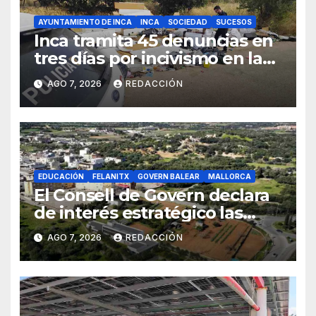
AYUNTAMIENTO DE INCA
INCA
SOCIEDAD
SUCESOS
Inca tramita 45 denuncias en
tres días por incivismo en la
gestión de residuos
AGO 7, 2026
REDACCIÓN
EDUCACIÓN
FELANITX
GOVERN BALEAR
MALLORCA
El Consell de Govern declara
de interés estratégico las
obras de acceso al nuevo
AGO 7, 2026
REDACCIÓN
CEIP de Felanitx