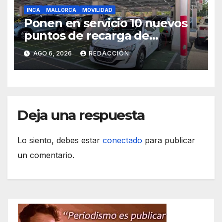
INCA
MALLORCA
MOVILIDAD
Ponen en servicio 10 nuevos
puntos de recarga de
vehículos eléctricos en el
AGO 6, 2026
REDACCIÓN
Hospital de Inca
Deja una respuesta
Lo siento, debes estar
conectado
para publicar
un comentario.