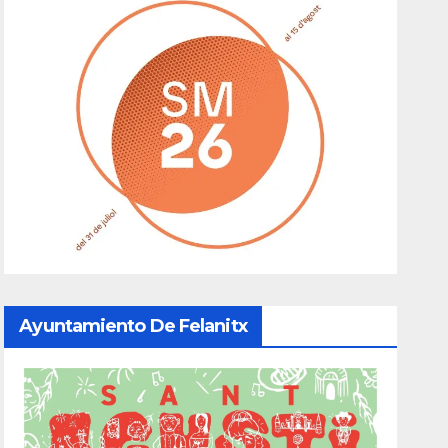
Ayuntamiento De Felanitx