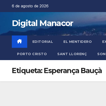
Saltar
6 de agosto de 2026
al
contenido
Digital Manacor
EDITORIAL
EL MENTIDERO
E
PORTO CRISTO
SANT LLORENÇ
SON
Etiqueta:
Esperança Bauçà