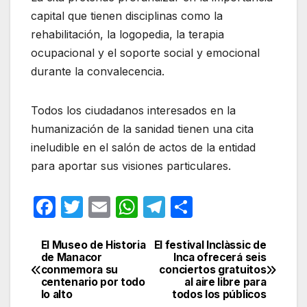
capital que tienen disciplinas como la
rehabilitación, la logopedia, la terapia
ocupacional y el soporte social y emocional
durante la convalecencia.
Todos los ciudadanos interesados en la
humanización de la sanidad tienen una cita
ineludible en el salón de actos de la entidad
para aportar sus visiones particulares.
F
T
E
W
T
C
a
w
m
h
el
o
c
itt
ail
at
e
m
El Museo de Historia
El festival Inclàssic de
Navegación
de Manacor
Inca ofrecerá seis
e
er
s
gr
p
conmemora su
conciertos gratuitos
de
centenario por todo
al aire libre para
b
A
a
ar
lo alto
todos los públicos