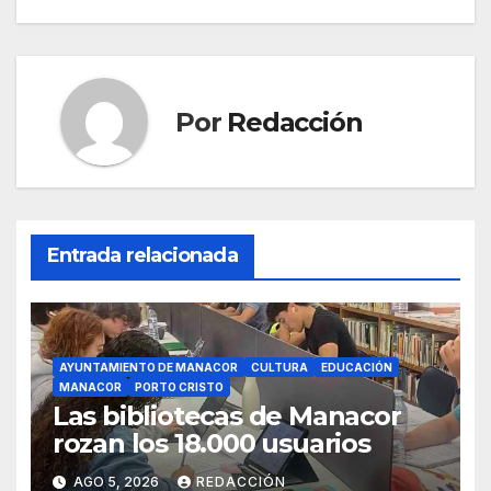
entradas
o
p
m
tir
o
p
k
Por
Redacción
Entrada relacionada
AYUNTAMIENTO DE MANACOR
CULTURA
EDUCACIÓN
MANACOR
PORTO CRISTO
Las bibliotecas de Manacor
rozan los 18.000 usuarios
AGO 5, 2026
REDACCIÓN