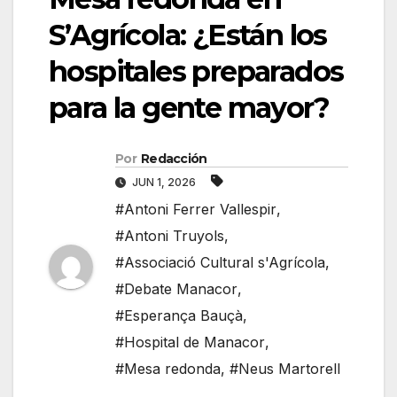
S’Agrícola: ¿Están los
hospitales preparados
para la gente mayor?
Por
Redacción
JUN 1, 2026
#Antoni Ferrer Vallespir
,
#Antoni Truyols
,
#Associació Cultural s'Agrícola
,
#Debate Manacor
,
#Esperança Bauçà
,
#Hospital de Manacor
,
#Mesa redonda
,
#Neus Martorell