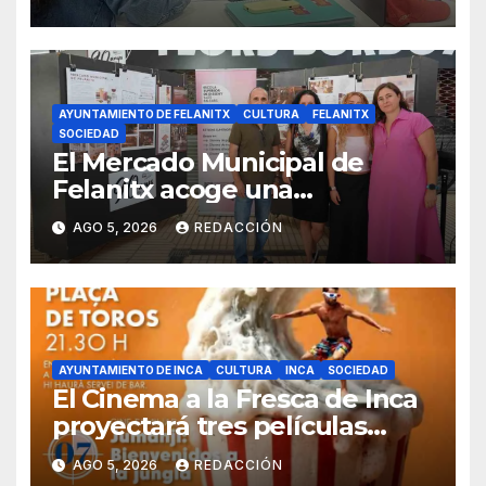
AYUNTAMIENTO DE FELANITX
CULTURA
FELANITX
SOCIEDAD
El Mercado Municipal de
Felanitx acoge una
exposición con propuestas de
AGO 5, 2026
REDACCIÓN
diseño de la EASDIB
AYUNTAMIENTO DE INCA
CULTURA
INCA
SOCIEDAD
El Cinema a la Fresca de Inca
proyectará tres películas
solidarias en la plaza de toros
AGO 5, 2026
REDACCIÓN