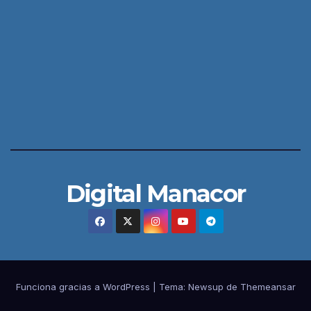
Digital Manacor
Funciona gracias a WordPress
|
Tema:
Newsup
de
Themeansar