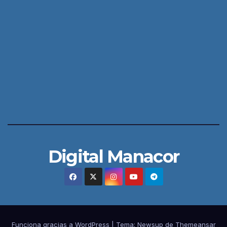
Digital Manacor
Funciona gracias a WordPress
|
Tema:
Newsup
de
Themeansar