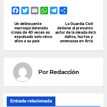
F
T
E
W
T
C
a
w
m
h
el
o
c
itt
ail
at
e
m
Un delincuente
La Guardia Civil
Navegación
marroquí detenido
detiene al presunto
e
er
s
gr
p
más de 40 veces es
autor de la oleada de
de
expulsado solo cinco
daños, hurtos y
b
A
a
ar
años a su país
amenazas en Artá
entradas
o
p
m
tir
o
p
k
Por
Redacción
Entrada relacionada