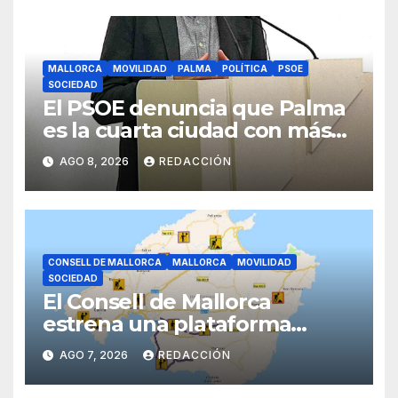
MALLORCA
MOVILIDAD
PALMA
POLÍTICA
PSOE
SOCIEDAD
El PSOE denuncia que Palma
es la cuarta ciudad con más
atascos por el «fracaso» de
AGO 8, 2026
REDACCIÓN
Galmés
CONSELL DE MALLORCA
MALLORCA
MOVILIDAD
SOCIEDAD
El Consell de Mallorca
estrena una plataforma
inteligente de incidencias
AGO 7, 2026
REDACCIÓN
viarias en tiempo real