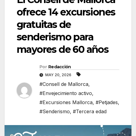
ofrece 14 excursiones
gratuitas de
senderismo para
mayores de 60 años
Por
Redacción
MAY 20, 2026
#Consell de Mallorca
,
#Envejecimiento activo
,
#Excursiones Mallorca
,
#Petjades
,
#Senderismo
,
#Tercera edad