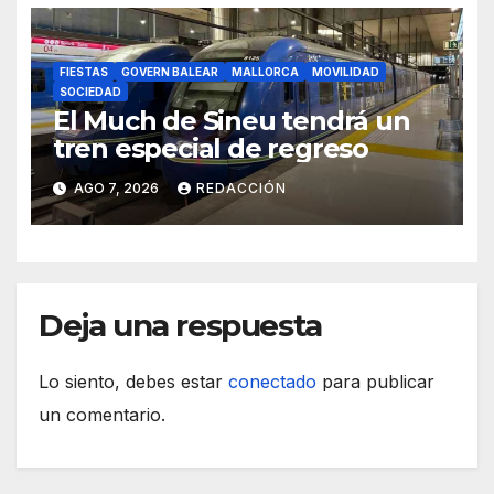
FIESTAS
GOVERN BALEAR
MALLORCA
MOVILIDAD
SOCIEDAD
El Much de Sineu tendrá un
tren especial de regreso
AGO 7, 2026
REDACCIÓN
Deja una respuesta
Lo siento, debes estar
conectado
para publicar
un comentario.