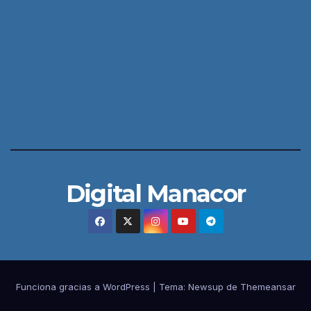
Digital Manacor
Funciona gracias a WordPress
|
Tema:
Newsup
de
Themeansar