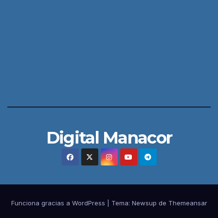
Digital Manacor
Funciona gracias a WordPress
|
Tema:
Newsup
de
Themeansar