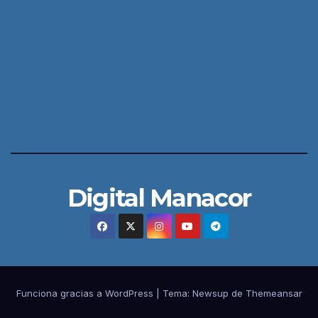
Digital Manacor
Funciona gracias a WordPress
|
Tema:
Newsup
de
Themeansar