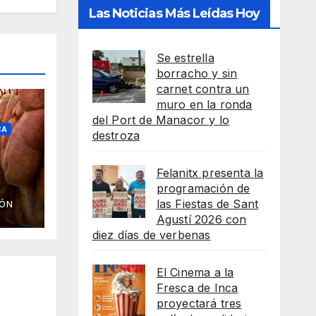
Las Noticias Más Leídas Hoy
Se estrella
borracho y sin
carnet contra un
muro en la ronda
del Port de Manacor y lo
CA
destroza
Felanitx presenta la
programación de
ra
las Fiestas de Sant
IÓN
to
Agustí 2026 con
diez días de verbenas
El Cinema a la
Fresca de Inca
proyectará tres