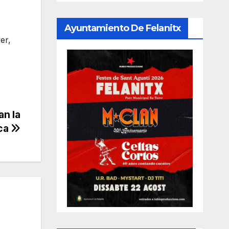
Ayuntamiento De Felanitx
er,
an la
nca