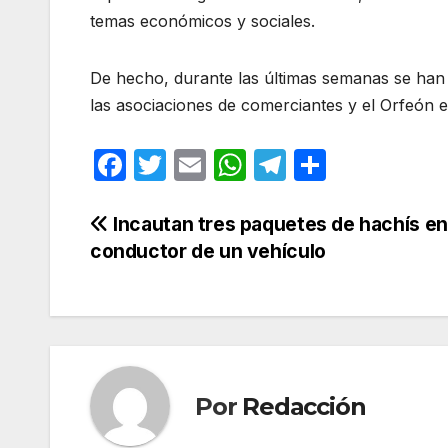
temas económicos y sociales.
De hecho, durante las últimas semanas se han
las asociaciones de comerciantes y el Orfeón e
F
T
E
W
T
C
a
w
m
h
el
o
c
itt
ail
at
e
m
Navegación
Incautan tres paquetes de hachís en 
conductor de un vehículo
e
er
s
gr
p
de
b
A
a
ar
entradas
o
p
m
tir
o
p
k
Por
Redacción