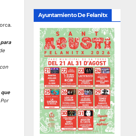
Ayuntamiento De Felanitx
orca.
 para
de
 con
s que
 Por