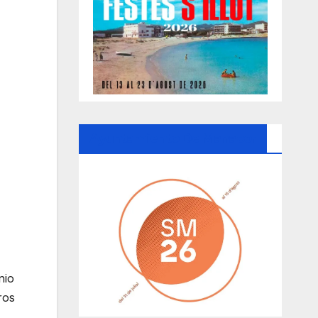
Ayuntamiento De Manacor
nio
ros