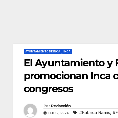
AYUNTAMIENTO DE INCA
INCA
El Ayuntamiento y 
promocionan Inca c
congresos
Por
Redacción
#Fábrica Ramis
,
#F
FEB 12, 2024