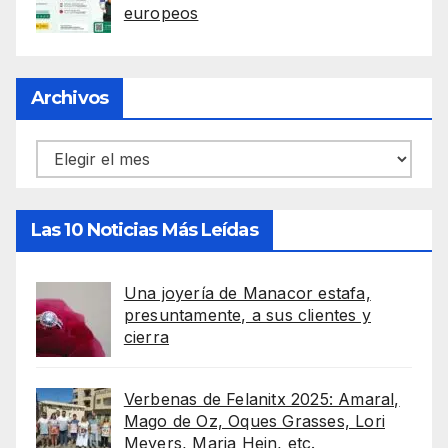
europeos
Archivos
Archivos
Las 10 Noticias Más Leídas
Una joyería de Manacor estafa,
presuntamente, a sus clientes y
cierra
Verbenas de Felanitx 2025: Amaral,
Mago de Oz, Oques Grasses, Lori
Meyers, Maria Hein, etc.