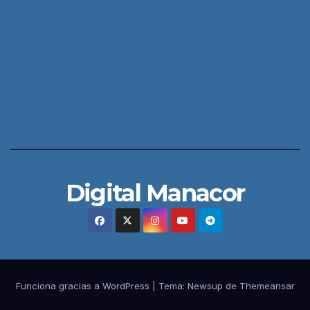
Digital Manacor
Funciona gracias a WordPress
|
Tema:
Newsup
de
Themeansar