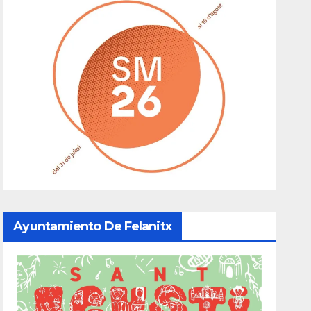
Ayuntamiento De Felanitx