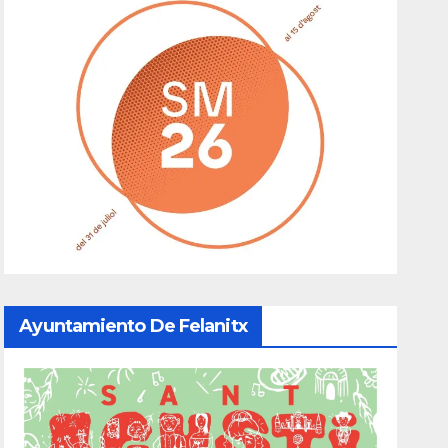
Ayuntamiento De Felanitx