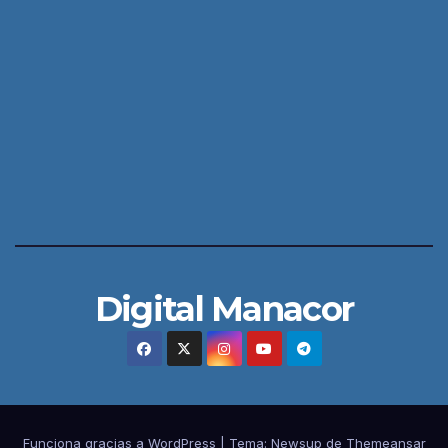
Digital Manacor
Funciona gracias a WordPress
|
Tema:
Newsup
de
Themeansar