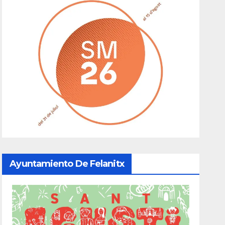
Ayuntamiento De Felanitx