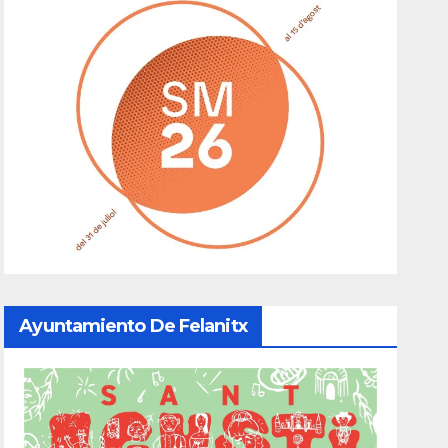
Ayuntamiento De Felanitx