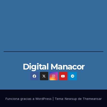
Digital Manacor
Funciona gracias a WordPress
|
Tema:
Newsup
de
Themeansar