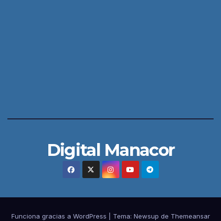
Digital Manacor
Funciona gracias a WordPress
|
Tema:
Newsup
de
Themeansar