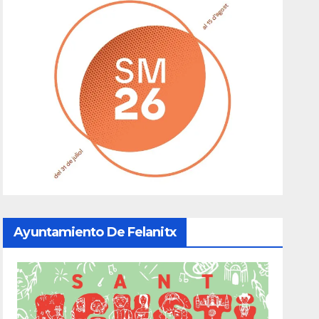
Ayuntamiento De Felanitx