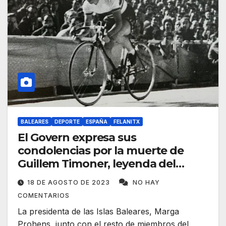
BALEARES
DEPORTE
ESPAÑA
FELANITX
El Govern expresa sus
condolencias por la muerte de
Guillem Timoner, leyenda del
ciclismo mundial
18 DE AGOSTO DE 2023
NO HAY
COMENTARIOS
La presidenta de las Islas Baleares, Marga
Prohens, junto con el resto de miembros del