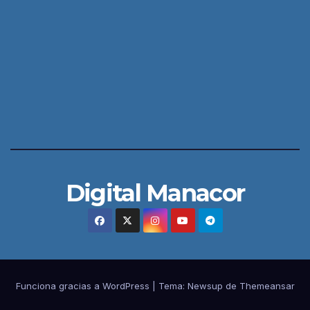
Digital Manacor
Funciona gracias a WordPress
|
Tema:
Newsup
de
Themeansar