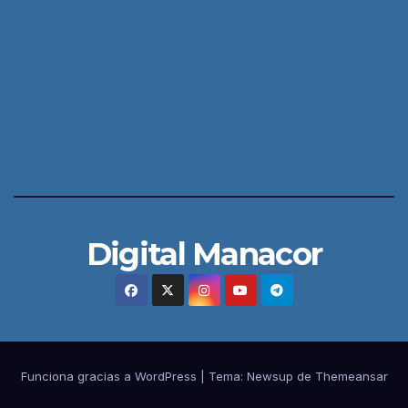
Digital Manacor
Funciona gracias a WordPress
|
Tema:
Newsup
de
Themeansar