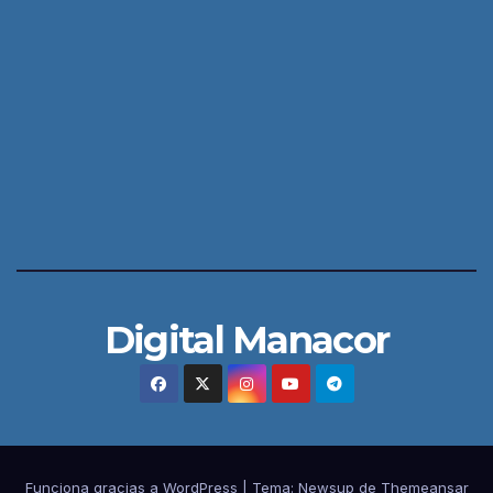
Digital Manacor
Funciona gracias a WordPress
|
Tema:
Newsup
de
Themeansar