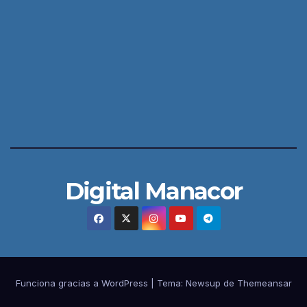
Digital Manacor
Funciona gracias a WordPress
|
Tema:
Newsup
de
Themeansar