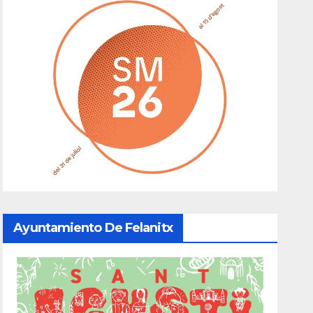
Ayuntamiento De Felanitx