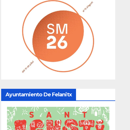
Ayuntamiento De Felanitx