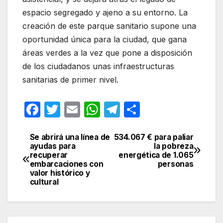
espacio segregado y ajeno a su entorno. La
creación de este parque sanitario supone una
oportunidad única para la ciudad, que gana
áreas verdes a la vez que pone a disposición
de los ciudadanos unas infraestructuras
sanitarias de primer nivel.
F
T
E
W
T
C
a
w
m
h
el
o
c
itt
ail
at
e
m
Se abrirá una línea de
534.067 € para paliar
Navegación
ayudas para
la pobreza
e
er
s
gr
p
recuperar
energética de 1.065
de
embarcaciones con
personas
b
A
a
ar
valor histórico y
entradas
cultural
o
p
m
tir
o
p
k