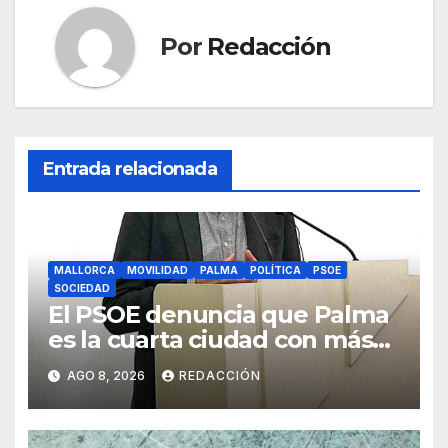
Por
Redacción
Entrada relacionada
MALLORCA
MOVILIDAD
PALMA
POLÍTICA
PSOE
SOCIEDAD
El PSOE denuncia que Palma
es la cuarta ciudad con más
atascos por el «fracaso» de
AGO 8, 2026
REDACCIÓN
Galmés