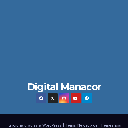
Digital Manacor
Funciona gracias a WordPress
|
Tema:
Newsup
de
Themeansar