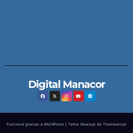
Digital Manacor
Funciona gracias a WordPress
|
Tema:
Newsup
de
Themeansar