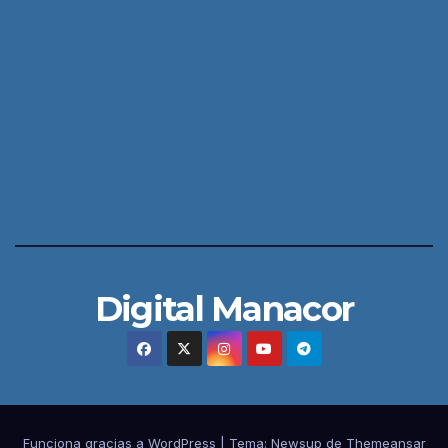
Digital Manacor
Funciona gracias a WordPress
|
Tema:
Newsup
de
Themeansar