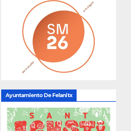
Ayuntamiento De Felanitx