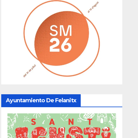
Ayuntamiento De Felanitx