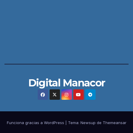
Digital Manacor
Funciona gracias a WordPress
|
Tema:
Newsup
de
Themeansar