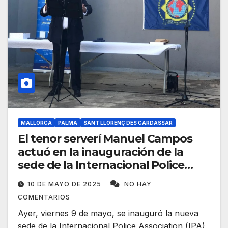
MALLORCA
PALMA
SANT LLORENÇ DES CARDASSAR
El tenor serverí Manuel Campos
actuó en la inauguración de la
sede de la Internacional Police
Association (IPA)
10 DE MAYO DE 2025
NO HAY
COMENTARIOS
Ayer, viernes 9 de mayo, se inauguró la nueva
sede de la Internacional Police Association (IPA),