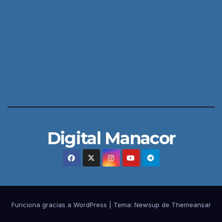
Digital Manacor
Funciona gracias a WordPress
|
Tema:
Newsup
de
Themeansar