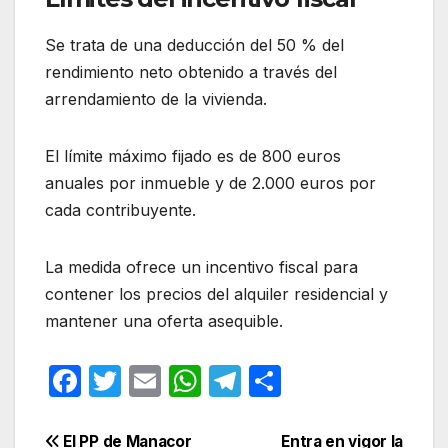
Se trata de una deducción del 50 % del
rendimiento neto obtenido a través del
arrendamiento de la vivienda.
El límite máximo fijado es de 800 euros
anuales por inmueble y de 2.000 euros por
cada contribuyente.
La medida ofrece un incentivo fiscal para
contener los precios del alquiler residencial y
mantener una oferta asequible.
F
T
E
W
T
C
a
w
m
h
el
o
c
itt
ail
at
e
m
Navegación
El PP de Manacor
Entra en vigor la