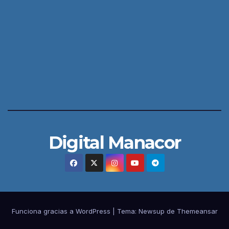
Digital Manacor
Funciona gracias a WordPress
|
Tema:
Newsup
de
Themeansar