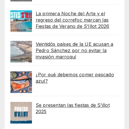
La primera Noche del Arte y el
regreso del correfoc marcan las
Fiestas de Verano de S’Illot 2026
Veintidós países de la UE acusan a
Pedro Sánchez por no evitar la
invasión marroquí
¿Por qué debemos comer pescado
azul?
Se presentan las fiestas de S’illot
2025