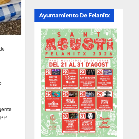
Ayuntamiento De Felanitx
de
o
gente
 PP