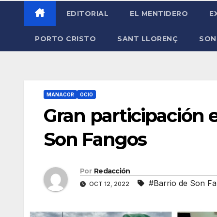
EDITORIAL
EL MENTIDERO
E
PORTO CRISTO
SANT LLORENÇ
SON
MANACOR
OCIO
Gran participación e
Son Fangos
Por
Redacción
#Barrio de Son F
OCT 12, 2022