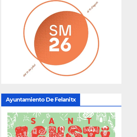
Ayuntamiento De Felanitx