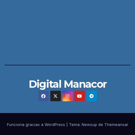
Digital Manacor
Funciona gracias a WordPress
|
Tema:
Newsup
de
Themeansar