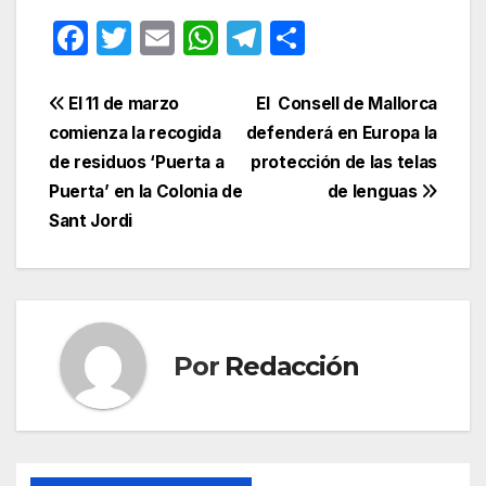
F
T
E
W
T
C
a
w
m
h
el
o
c
itt
ail
at
e
m
Navegación
El 11 de marzo
El Consell de Mallorca
e
er
s
gr
p
comienza la recogida
defenderá en Europa la
de
de residuos ‘Puerta a
protección de las telas
b
A
a
ar
entradas
Puerta’ en la Colonia de
de lenguas
o
p
m
tir
Sant Jordi
o
p
k
Por
Redacción