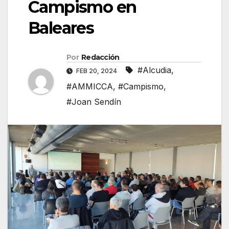
Campismo en
Baleares
Por
Redacción
#Alcudia
,
FEB 20, 2024
#AMMICCA
,
#Campismo
,
#Joan Sendín