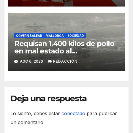
GOVERN BALEAR
MALLORCA
SOCIEDAD
Requisan 1.400 kilos de pollo
en mal estado al
transportarse sin refrigerar
AGO 6, 2026
REDACCIÓN
Deja una respuesta
Lo siento, debes estar
conectado
para publicar
un comentario.