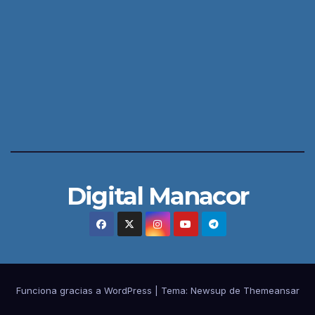
Digital Manacor
Funciona gracias a WordPress
|
Tema:
Newsup
de
Themeansar